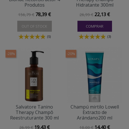
Produtos
Hidratante 300ml
Preço normal
Preço
Preço normal
Preço
78,39 €
22,13 €
156,79 €
26,99 €
OUT OF STOCK
COMPRAR
(5)
(3)
-28%
-20%
Salvatore Tanino
Champú mirtilo Lowell
Therapy Champô
Extracto de
Reestruturante 300 ml
Arándano200 ml
Preço normal
Preço
Preço normal
Preço
19,43 €
14,40 €
26,99 €
18,00 €