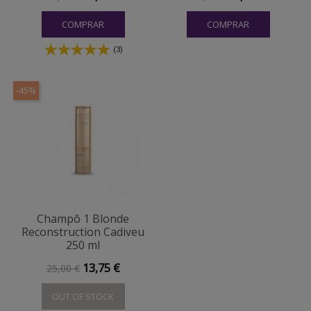
COMPRAR
COMPRAR
(3)
-45%
Champô 1 Blonde
Reconstruction Cadiveu
250 ml
Preço normal
Preço
13,75 €
25,00 €
OUT OF STOCK