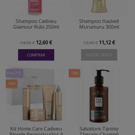
Shampoo Cadiveu
Shampoo Haskell
Glamour Rubi 250ml
Murumuru 300ml
Preço normal
Preço
Preço normal
Preço
12,60 €
11,12 €
14,00 €
13,90 €
COMPRAR
OUT OF STOCK
PACOTE
-18%
-50%
Kit Home Care Cadiveu
Salvatore Tanino
Blonde Reconstructor 4
Therapy Champô