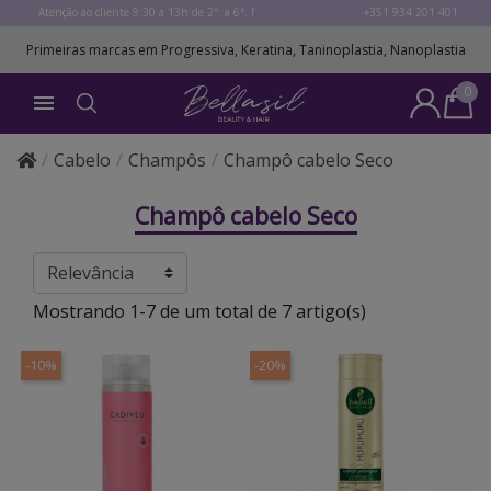
Atenção ao cliente 9:30 a 13h de 2ª. a 6ª. f
+351 934 201 401
Primeiras marcas em Progressiva, Keratina, Taninoplastia, Nanoplastia
0

Cabelo
Champôs
Champô cabelo Seco
Champô cabelo Seco
Mostrando 1-7 de um total de 7 artigo(s)
-10%
-20%